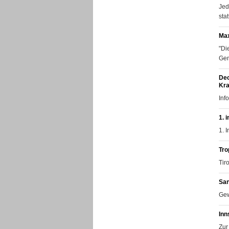
Jed
sta
Max
"Di
Gem
Dec
Kra
Inf
1. 
1. 
Tro
Tir
San
Gew
Inn
Zur