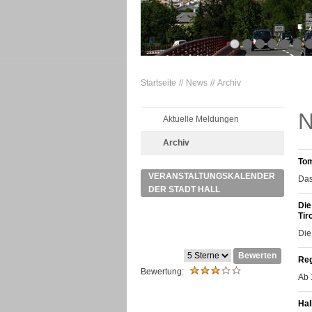
Startseite
News
Archiv
N
Aktuelle Meldungen
Archiv
Tom
VERANSTALTUNGSKALENDER
Das
DER STADT HALL
Die
Tiro
Die
Bewerten
Reg
Bewertung:
Ab 
Hal