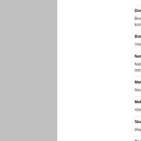
Der
Bes
kom
Bür
Vie
Nat
Nat
let
Mar
Neu
Mob
40e
Ska
Wag