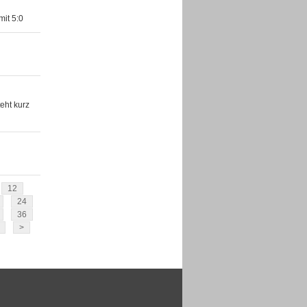
mit 5:0
eht kurz
12
24
36
>