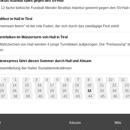
iktas Istanbul spielt gegen den SV-Hall
 12-fache türkische Fussball-Meister Besiktas Istanbul gewinnt gegen den SV-Hall 
tfest in Hall in Tirol
meinsam feiern" ist der rote Faden, der sich durch das zweitägige Fest zieht!
urmfalken im Münzerturm von Hall in Tirol
Wahrzeichen von Hall werden 4 junge Turmfalken aufgezogen. Die "Freilassung" st
or.
ienexpress fährt diesen Sommer durch Hall und Absam
ssemitteilung der Haller SozialdemokratInnen
<
1
2
3
4
5
6
7
8
9
10
11
13
14
15
16
17
18
19
20
21
22
23
25
26
27
28
29
30
31
32
33
34
35
37
38
39
40
41
42
43
44
45
46
47
l
Absam
Mils