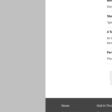
Bes
Der
Stad
"ge
4 T
Im 
bev
Fer
Pre
News
Hall in Tiro