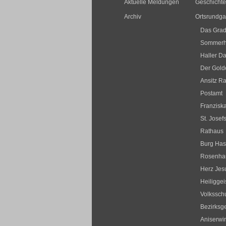
Aktuelle Meldungen
Geschichte
Archiv
Ortsrundg
Das Grad
Sommerha
Haller Da
Der Golde
Ansitz R
Postamt
Franziska
St. Josef
Rathaus
Burg Ha
Rosenha
Herz Jesu
Heiliggei
Volksschu
Bezirksge
Aniserwir