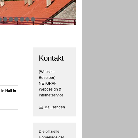
Kontakt
(Website-
Betreiber)
NETGRAF
Webdesign &
n Hall in
Internetservice
Mail senden
Die offizielle
Homepage der