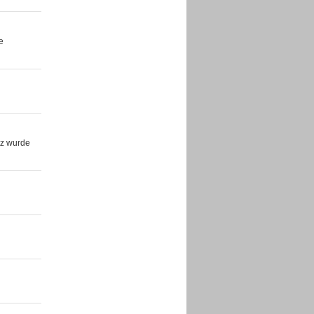
e
tz wurde