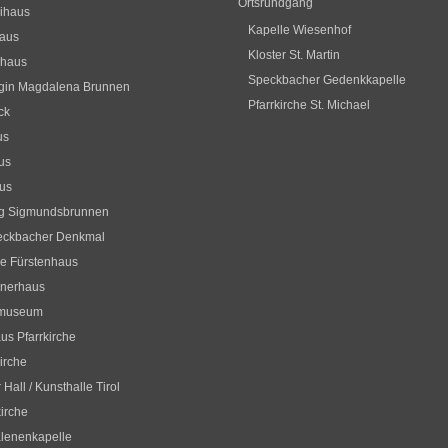
Ortsrundgang
ihaus
Kapelle Wiesenhof
haus
Kloster St. Martin
hhaus
Speckbacher Gedenkkapelle
gin Magdalena Brunnen
Pfarrkirche St. Michael
ck
us
us
us
og Sigmundsbrunnen
eckbacher Denkmal
ne Fürstenhaus
hnerhaus
museum
aus Pfarrkirche
irche
 Hall / Kunsthalle Tirol
irche
lenenkapelle