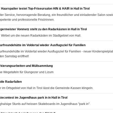
 Haarspalter testet Top-Friseursalon HIN & HAIR in Hall in Tirol
ter Service, hervorragende Beratung, ein freundlicher und einladender Salon sowi
petente und professionelle Frisörinnen.
germeister Vonmetz steht zu den Radarkästen in Hall in Tirol
l Wirbel um die neuen Radarkästen im Stadtgebiet von Hall.
urfreundehütte im Voldertal wieder Ausflugsziel für Familien
urfreundehütte im Voldertal wieder Ausflugsziel für Familien - neuer Kinderspielpla
zten Samstag eröffnet!
kierungsarbeiten und Müllsammlung
e Wegetafeln für Glungezer und Lizum
ile Radarfallen
r im Ortsgebiet von Hall in Tirol lässt die Gemeinde-Kassen klingeln.
tecontest im Jugendhaus park in in Hall in Tirol
halsige Stunts auf heissen Skateboards im Jugendhaus "park in".