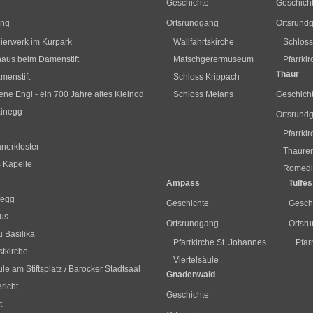
Geschichte
Geschich
ang
Ortsrundgang
Ortsrund
ierwerk im Kurpark
Wallfahrtskirche
Schlos
us beim Damenstift
Matschgerermuseum
Pfarrki
Thaur
menstift
Schloss Krippach
ne Engl - ein 700 Jahre altes Kleinod
Schloss Melans
Geschich
ainegg
Ortsrund
Pfarrki
nerkloster
Thaurer
s Kapelle
Romediu
Ampass
Tulfes
segg
Geschichte
Gesch
us
Ortsrundgang
Ortsr
 Basilika
Pfarrkirche St. Johannes
Pfar
stkirche
Viertelsäule
le am Stiftsplatz / Barocker Stadtsaal
Gnadenwald
richt
Geschichte
t