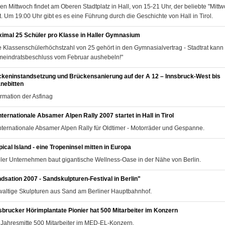
en Mittwoch findet am Oberen Stadtplatz in Hall, von 15-21 Uhr, der beliebte "Mitt
tt. Um 19:00 Uhr gibt es es eine Führung durch die Geschichte von Hall in Tirol.
imal 25 Schüler pro Klasse in Haller Gymnasium
e Klassenschülerhöchstzahl von 25 gehört in den Gymnasialvertrag - Stadtrat kann 
eindratsbeschluss vom Februar aushebeln!"
keninstandsetzung und Brückensanierung auf der A 12 – Innsbruck-West bis
nebitten
ormation der Asfinag
internationale Absamer Alpen Rally 2007 startet in Hall in Tirol
Internationale Absamer Alpen Rally für Oldtimer - Motorräder und Gespanne.
pical Island - eine Tropeninsel mitten in Europa
oler Unternehmen baut gigantische Wellness-Oase in der Nähe von Berlin.
dsation 2007 - Sandskulpturen-Festival in Berlin"
altige Skulpturen aus Sand am Berliner Hauptbahnhof.
sbrucker Hörimplantate Pionier hat 500 Mitarbeiter im Konzern
 Jahresmitte 500 Mitarbeiter im MED-EL-Konzern.