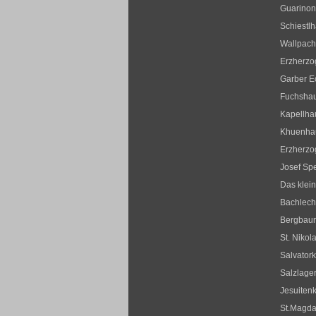
Guarinon
Schiestl
Wallpac
Erzherzo
Garber E
Fuchsha
Kapellha
Khuenha
Erzherz
Josef Sp
Das klei
Bachlec
Bergbau
St. Nikol
Salvatork
Salzlager
Jesuitenk
St.Magda