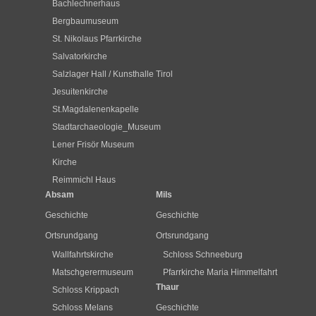
Bachlechnerhaus
Bergbaumuseum
St. Nikolaus Pfarrkirche
Salvatorkirche
Salzlager Hall / Kunsthalle Tirol
Jesuitenkirche
St.Magdalenenkapelle
Stadtarchaeologie_Museum
Lener Frisör Museum
Kirche
Reimmichl Haus
Absam
Mils
Geschichte
Geschichte
Ortsrundgang
Ortsrundgang
Wallfahrtskirche
Schloss Schneeburg
Matschgerermuseum
Pfarrkirche Maria Himmelfahrt
Thaur
Schloss Krippach
Schloss Melans
Geschichte