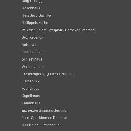
Burg Hasegg
Rosenhaus
Herz Jesu Basilika
Heiliggeistkirche
Volksschule am Stiftsplatz / Barocker Stadtsaal
Bezirksgericht
Aniserwirt
Guarinonihaus
Schiestlhaus
Wallpachhaus
Erzherzogin Magdalena Brunnen
Garber Eck
Fuchshaus
Kapellhaus
Khuenhaus
Erzherzog Sigmundsbrunnen
Josef Speckbacher Denkmal
Das kleine Fürstenhaus