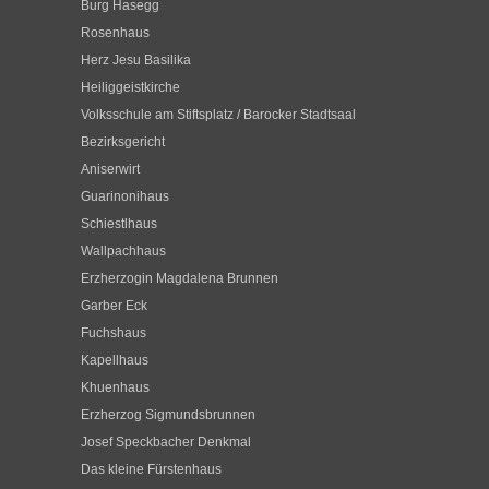
Burg Hasegg
Rosenhaus
Herz Jesu Basilika
Heiliggeistkirche
Volksschule am Stiftsplatz / Barocker Stadtsaal
Bezirksgericht
Aniserwirt
Guarinonihaus
Schiestlhaus
Wallpachhaus
Erzherzogin Magdalena Brunnen
Garber Eck
Fuchshaus
Kapellhaus
Khuenhaus
Erzherzog Sigmundsbrunnen
Josef Speckbacher Denkmal
Das kleine Fürstenhaus