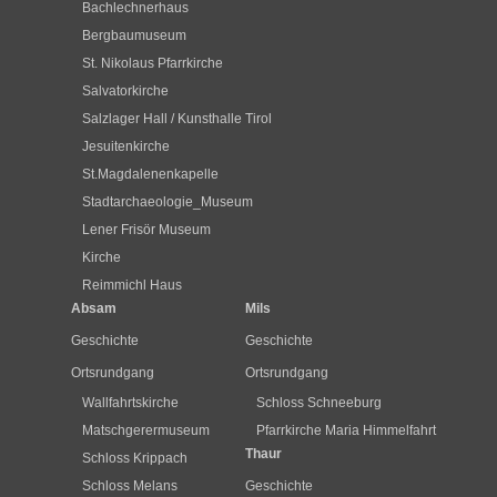
Bachlechnerhaus
Bergbaumuseum
St. Nikolaus Pfarrkirche
Salvatorkirche
Salzlager Hall / Kunsthalle Tirol
Jesuitenkirche
St.Magdalenenkapelle
Stadtarchaeologie_Museum
Lener Frisör Museum
Kirche
Reimmichl Haus
Absam
Mils
Geschichte
Geschichte
Ortsrundgang
Ortsrundgang
Wallfahrtskirche
Schloss Schneeburg
Matschgerermuseum
Pfarrkirche Maria Himmelfahrt
Thaur
Schloss Krippach
Schloss Melans
Geschichte