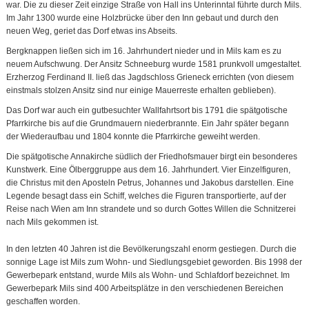
war. Die zu dieser Zeit einzige Straße von Hall ins Unterinntal führte durch Mils.
Im Jahr 1300 wurde eine Holzbrücke über den Inn gebaut und durch den
neuen Weg, geriet das Dorf etwas ins Abseits.
Bergknappen ließen sich im 16. Jahrhundert nieder und in Mils kam es zu
neuem Aufschwung. Der Ansitz Schneeburg wurde 1581 prunkvoll umgestaltet.
Erzherzog Ferdinand II. ließ das Jagdschloss Grieneck errichten (von diesem
einstmals stolzen Ansitz sind nur einige Mauerreste erhalten geblieben).
Das Dorf war auch ein gutbesuchter Wallfahrtsort bis 1791 die spätgotische
Pfarrkirche bis auf die Grundmauern niederbrannte. Ein Jahr später begann
der Wiederaufbau und 1804 konnte die Pfarrkirche geweiht werden.
Die spätgotische Annakirche südlich der Friedhofsmauer birgt ein besonderes
Kunstwerk. Eine Ölberggruppe aus dem 16. Jahrhundert. Vier Einzelfiguren,
die Christus mit den Aposteln Petrus, Johannes und Jakobus darstellen. Eine
Legende besagt dass ein Schiff, welches die Figuren transportierte, auf der
Reise nach Wien am Inn strandete und so durch Gottes Willen die Schnitzerei
nach Mils gekommen ist.
In den letzten 40 Jahren ist die Bevölkerungszahl enorm gestiegen. Durch die
sonnige Lage ist Mils zum Wohn- und Siedlungsgebiet geworden. Bis 1998 der
Gewerbepark entstand, wurde Mils als Wohn- und Schlafdorf bezeichnet. Im
Gewerbepark Mils sind 400 Arbeitsplätze in den verschiedenen Bereichen
geschaffen worden.