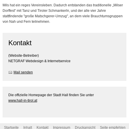
Mils hat ein reges Vereinsleben. Dadurch entstanden das traditionelle „Milser
Dorffest“ mit Tanz und Tiroler Schmankerln, und der alle vier Jahre
stattfindende "große Matschgerer-Umzug", an dem viele Brauchtumsgruppen
von Nah und Fern teilnehmen.
Kontakt
(Website-Betreiber)
NETGRAF Webdesign & Internetservice
Mail senden
Die offizielle Homepage der Stadt Hall finden Sie unter
www.hall-in-tirol.at
Startseite
Inhalt
Kontakt
Impressum
Druckansicht
Seite empfehlen