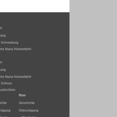
te
gang
s Schneeburg
rche Maria Himmelfahrt
te
gang
rche Maria Himmelfahrt
 Schloss
skirchlein
Rinn
ichte
Geschichte
undgang
Ortsrundgang