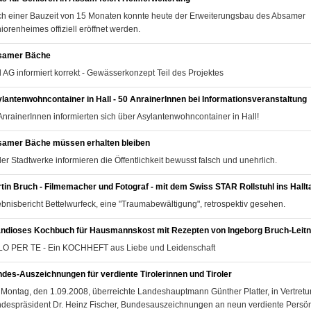
h einer Bauzeit von 15 Monaten konnte heute der Erweiterungsbau des Absamer
iorenheimes offiziell eröffnet werden.
samer Bäche
l AG informiert korrekt - Gewässerkonzept Teil des Projektes
lantenwohncontainer in Hall - 50 AnrainerInnen bei Informationsveranstaltung
AnrainerInnen informierten sich über Asylantenwohncontainer in Hall!
amer Bäche müssen erhalten bleiben
ler Stadtwerke informieren die Öffentlichkeit bewusst falsch und unehrlich.
tin Bruch - Filmemacher und Fotograf - mit dem Swiss STAR Rollstuhl ins Hallta
ebnisbericht Bettelwurfeck, eine "Traumabewältigung", retrospektiv gesehen.
ndioses Kochbuch für Hausmannskost mit Rezepten von Ingeborg Bruch-Leitn
O PER TE - Ein KOCHHEFT aus Liebe und Leidenschaft
des-Auszeichnungen für verdiente Tirolerinnen und Tiroler
Montag, den 1.09.2008, überreichte Landeshauptmann Günther Platter, in Vertret
despräsident Dr. Heinz Fischer, Bundesauszeichnungen an neun verdiente Persön