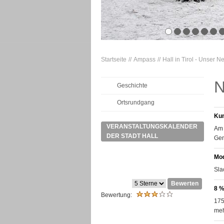
Startseite
Ampass
Hall in Tirol - Unser 
N
Geschichte
Ortsrundgang
Kun
VERANSTALTUNGSKALENDER
Am 
DER STADT HALL
Gem
Mod
Sla
Bewerten
8 %
Bewertung:
175
meh