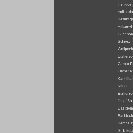
Heiliggei
Volksschu
Bezirksge
Aniserwir
Guarinon
Schiestl
Wallpac
Erzherzo
Garber E
Fuchsha
Kapellha
Khuenha
Erzherz
Josef Sp
Das klei
Bachlec
Bergbau
St. Nikol