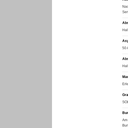
Nac
Sen
Ab
Hal
Asy
50 
Abs
Hal
Mar
Erl
Gra
SOL
Bun
Am 
Bun