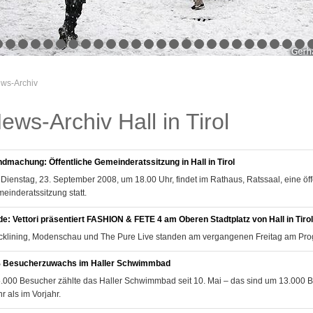
News-Archiv
ews-Archiv Hall in Tirol
dmachung: Öffentliche Gemeinderatssitzung in Hall in Tirol
Dienstag, 23. September 2008, um 18.00 Uhr, findet im Rathaus, Ratssaal, eine öff
einderatssitzung statt.
e: Vettori präsentiert FASHION & FETE 4 am Oberen Stadtplatz von Hall in Tirol
cklining, Modenschau und The Pure Live standen am vergangenen Freitag am Pr
 Besucherzuwachs im Haller Schwimmbad
.000 Besucher zählte das Haller Schwimmbad seit 10. Mai – das sind um 13.000 
r als im Vorjahr.