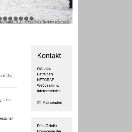
Kontakt
(Website-
Betreiber)
entliche
NETGRAF
Webdesign &
Internetservice
ogramm.
Mail senden
Besucher
Die offizielle
Homepage der