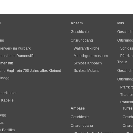
l
Absam
Mils
Geschichte
Geschich
ang
Ortsrundgang
Ortsrund
ierwerk im Kurpark
Wallfahrtskirche
Schlos
us beim Damenstift
Matschgerermuseum
Pfarrki
Thaur
menstift
Schloss Krippach
ne Engl - ein 700 Jahre altes Kleinod
Schloss Melans
Geschich
ainegg
Ortsrund
Pfarrki
nerkloster
Thaurer
s Kapelle
Romediu
Ampass
Tulfes
segg
Geschichte
Gesch
us
Ortsrundgang
Ortsr
 Basilika