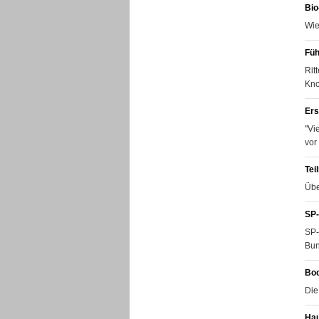
Bio
Wie
Füh
Rit
Kno
Ers
"Vi
vor
Tei
Übe
SP-
SP-
Bun
Boc
Die
Hau