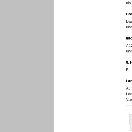
als
Boc
Das
und
Inf
A 1
und
8. 
Ber
Lan
Auf
Lan
Viz