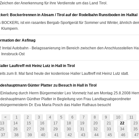
 Zeichen der Anerkennung für ihre Verdienste um das Land Tirol.
kerl: Bockerlrennen in Absam / Tirol auf der Rodelbahn Runstboden im Halltal
 BOCKERL ist ein rasantes Bergab-Sportgerät für Sommer und Winter, ähnlich de
 Klumpern.
ormation der Asfinag
2 Inntal Autobahn - Belagssanierung im Bereich zwischen den Anschlussstellen Ha
 Innsbruck-Ost
Haller Lauftreff mit Heinz Lutz in Hall in Tirol
eits zum 8. Mal fand heute der kostenlose Haller Lauftreff mit Heinz Lutz statt.
deshauptmann Günter Platter zu Besuch in Hall in Tirol
 Einladung durch Herrn Bürgermeister Leo Vonmetz hat am Montag 25.8.2008 Herr
deshauptmann Günther Platter in Begleitung von Frau Landtagsabgeordneter
ebürgermeisterin Dr. Eva Maria Posch das Haller Rathaus besucht
<
1
2
3
4
5
6
7
8
9
10
11
13
14
15
16
17
18
19
20
21
22
23
25
26
27
28
29
30
31
32
33
34
35
37
38
39
40
41
42
43
44
45
46
47