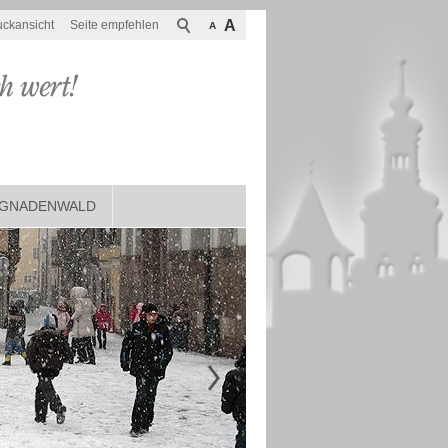
A
uckansicht
Seite empfehlen
A
GNADENWALD