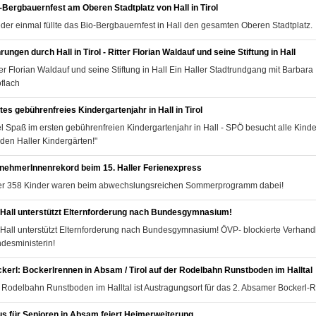
-Bergbauernfest am Oberen Stadtplatz von Hall in Tirol
der einmal füllte das Bio-Bergbauernfest in Hall den gesamten Oberen Stadtplatz.
rungen durch Hall in Tirol - Ritter Florian Waldauf und seine Stiftung in Hall
ter Florian Waldauf und seine Stiftung in Hall Ein Haller Stadtrundgang mit Barbara
flach
tes gebührenfreies Kindergartenjahr in Hall in Tirol
el Spaß im ersten gebührenfreien Kindergartenjahr in Hall - SPÖ besucht alle Kinde
 den Haller Kindergärten!"
lnehmerInnenrekord beim 15. Haller Ferienexpress
r 358 Kinder waren beim abwechslungsreichen Sommerprogramm dabei!
Hall unterstützt Elternforderung nach Bundesgymnasium!
Hall unterstützt Elternforderung nach Bundesgymnasium! ÖVP- blockierte Verhand
desministerin!
kerl: Bockerlrennen in Absam / Tirol auf der Rodelbahn Runstboden im Halltal
 Rodelbahn Runstboden im Halltal ist Austragungsort für das 2. Absamer Bockerl-
s für Senioren in Absam feiert Heimerweiterung