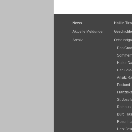
News
Hall in Tiro
Aktuelle Meldungen
Geschichte
Archiv
Ortsrundg
Das Grad
Sommerha
Haller Da
Der Golde
Ansitz R
Postamt
Franziska
St. Josef
Rathaus
Burg Ha
Rosenha
Herz Jesu