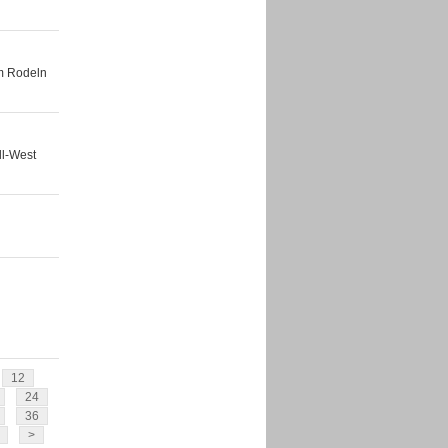
m Rodeln
ll-West
12
24
36
>