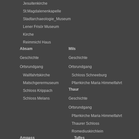
Jesuitenkirche
St.Magdalenenkapelle
Stadtarchaeologie_Museum
Lener Frisör Museum
Kirche
Reimmichl Haus
Absam
Mils
Geschichte
Geschichte
Ortsrundgang
Ortsrundgang
Wallfahrtskirche
Schloss Schneeburg
Matschgerermuseum
Pfarrkirche Maria Himmelfahrt
Thaur
Schloss Krippach
Schloss Melans
Geschichte
Ortsrundgang
Pfarrkirche Maria Himmelfahrt
Thaurer Schloss
Romediuskirchlein
Ampass
Tulfes