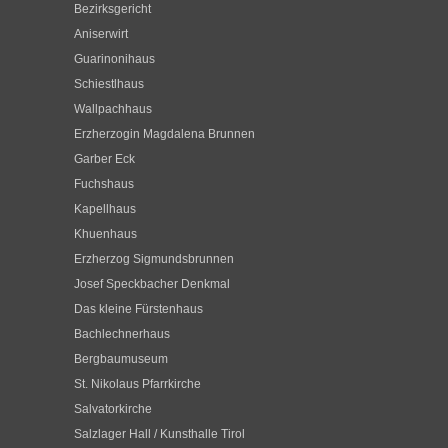
Bezirksgericht
Aniserwirt
Guarinonihaus
Schiestlhaus
Wallpachhaus
Erzherzogin Magdalena Brunnen
Garber Eck
Fuchshaus
Kapellhaus
Khuenhaus
Erzherzog Sigmundsbrunnen
Josef Speckbacher Denkmal
Das kleine Fürstenhaus
Bachlechnerhaus
Bergbaumuseum
St. Nikolaus Pfarrkirche
Salvatorkirche
Salzlager Hall / Kunsthalle Tirol