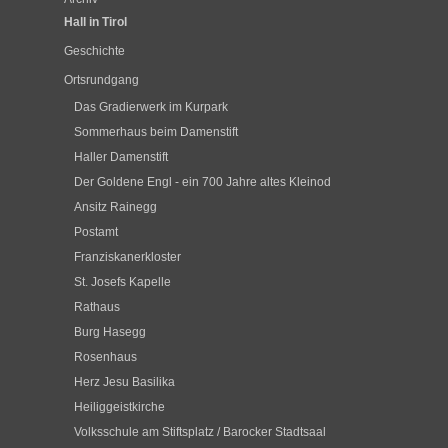
Hall in Tirol
Geschichte
Ortsrundgang
Das Gradierwerk im Kurpark
Sommerhaus beim Damenstift
Haller Damenstift
Der Goldene Engl - ein 700 Jahre altes Kleinod
Ansitz Rainegg
Postamt
Franziskanerkloster
St. Josefs Kapelle
Rathaus
Burg Hasegg
Rosenhaus
Herz Jesu Basilika
Heiliggeistkirche
Volksschule am Stiftsplatz / Barocker Stadtsaal