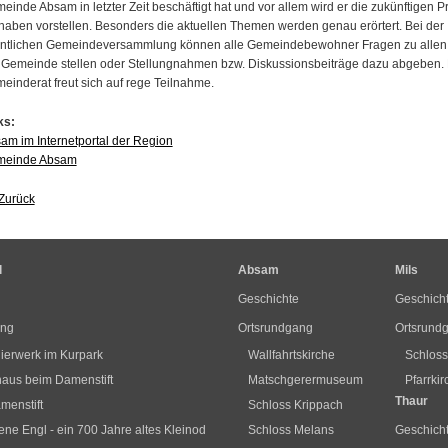
einde Absam in letzter Zeit beschäftigt hat und vor allem wird er die zukünftigen P
haben vorstellen. Besonders die aktuellen Themen werden genau erörtert. Bei der
entlichen Gemeindeversammlung können alle Gemeindebewohner Fragen zu allen
 Gemeinde stellen oder Stellungnahmen bzw. Diskussionsbeiträge dazu abgeben.
einderat freut sich auf rege Teilnahme.
ks:
am im Internetportal der Region
meinde Absam
Zurück
l
Absam
Mils
Geschichte
Geschich
ang
Ortsrundgang
Ortsrund
ierwerk im Kurpark
Wallfahrtskirche
Schlos
us beim Damenstift
Matschgerermuseum
Pfarrki
Thaur
menstift
Schloss Krippach
ne Engl - ein 700 Jahre altes Kleinod
Schloss Melans
Geschich