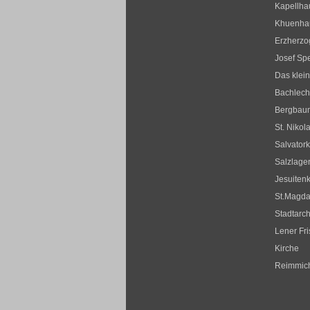
Kapellha
Khuenha
Erzherz
Josef Sp
Das klei
Bachlec
Bergbau
St. Nikol
Salvatork
Salzlager
Jesuitenk
St.Magda
Stadtar
Lener Fr
Kirche
Reimmic