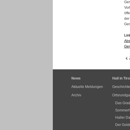
Gem
Vor
öff
der
Gem
Lin
Abs
Ge
News
Hall in Tiro
Aktuelle Meldungen
Geschichte
Archiv
Ortsrundg
Das Grad
Sommerha
Haller Da
Der Golde