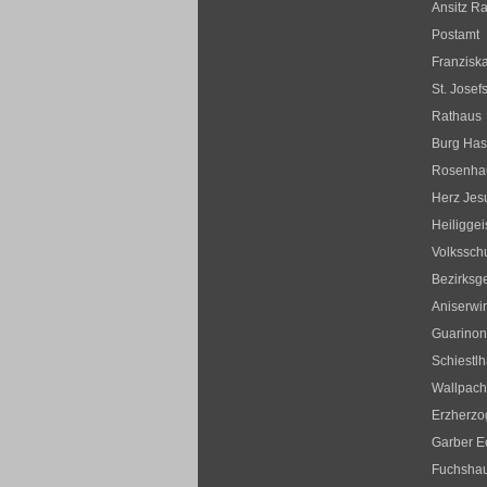
Ansitz R
Postamt
Franziska
St. Josef
Rathaus
Burg Ha
Rosenha
Herz Jesu
Heiliggei
Volksschu
Bezirksge
Aniserwir
Guarinon
Schiestl
Wallpac
Erzherzo
Garber E
Fuchsha