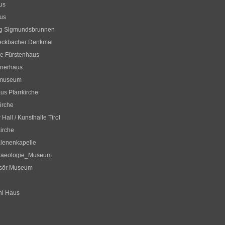
us
us
og Sigmundsbrunnen
eckbacher Denkmal
ne Fürstenhaus
hnerhaus
museum
aus Pfarrkirche
irche
 Hall / Kunsthalle Tirol
irche
lenenkapelle
chaeologie_Museum
isör Museum
hl Haus