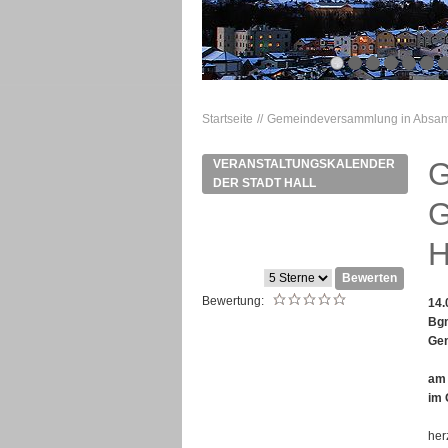
Startseite
Gemeindeversammlung in Absam -
G
VERANSTALTUNGSKALENDER
DER STADT HALL
G
H
Bewerten
Bewertung:
14.
Bgm
Ge
am 
im 
her