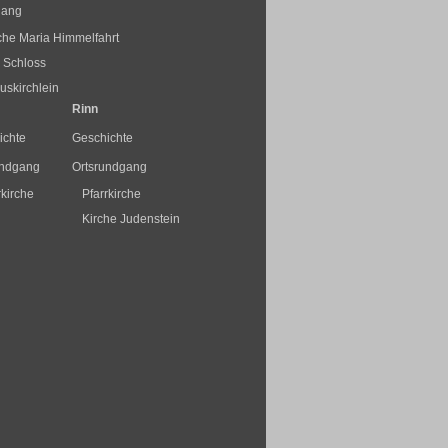
gang
rche Maria Himmelfahrt
 Schloss
skirchlein
Rinn
ichte
Geschichte
undgang
Ortsrundgang
rkirche
Pfarrkirche
Kirche Judenstein