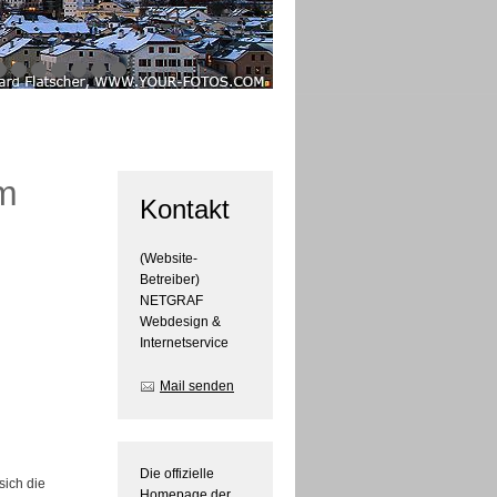
m
Kontakt
(Website-
Betreiber)
NETGRAF
Webdesign &
Internetservice
Mail senden
Die offizielle
sich die
Homepage der