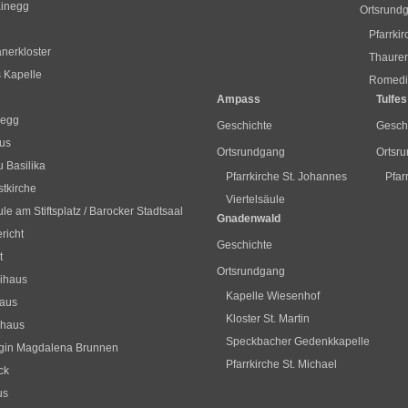
ainegg
Ortsrund
Pfarrki
nerkloster
Thaurer
s Kapelle
Romediu
Ampass
Tulfes
segg
Geschichte
Gesch
us
Ortsrundgang
Ortsr
 Basilika
Pfarrkirche St. Johannes
Pfar
stkirche
Viertelsäule
le am Stiftsplatz / Barocker Stadtsaal
Gnadenwald
richt
Geschichte
t
Ortsrundgang
ihaus
Kapelle Wiesenhof
haus
Kloster St. Martin
hhaus
Speckbacher Gedenkkapelle
gin Magdalena Brunnen
Pfarrkirche St. Michael
ck
us