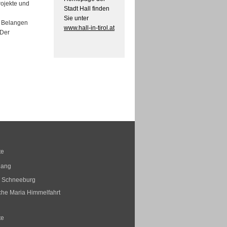
rojekte und
Stadt Hall finden
Sie unter
 Belangen
www.hall-in-tirol.at
 Der
te
gang
s Schneeburg
rche Maria Himmelfahrt
te