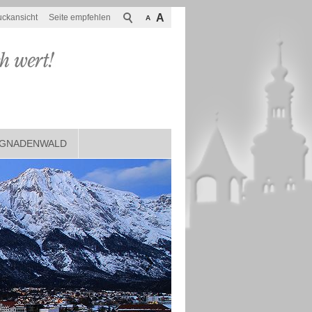
A
uckansicht
Seite empfehlen
A
GNADENWALD